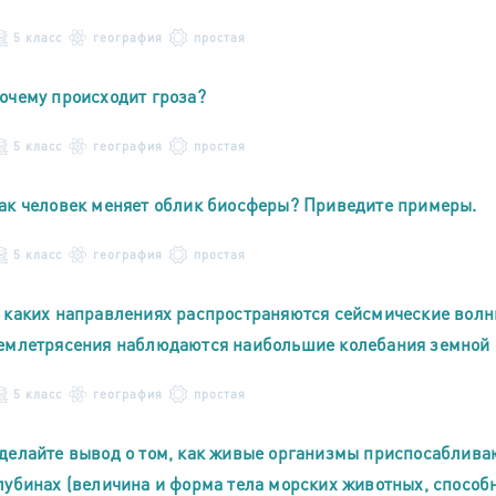
5 класс
география
простая
очему происходит гроза?
5 класс
география
простая
ак человек меняет облик биосферы? Приведите примеры.
5 класс
география
простая
 каких направлениях распространяются сейсмические волн
емлетрясения наблюдаются наибольшие колебания земной 
5 класс
география
простая
делайте вывод о том, как живые организмы приспосабливаю
лубинах (величина и форма тела морских животных, способн