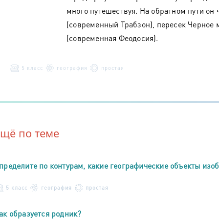
много путешествуя. На обратном пути он
(современный Трабзон), пересек Черное м
(современная Феодосия).
5 класс
география
простая
Ещё по теме
пределите по контурам, какие географические объекты из
5 класс
география
простая
ак образуется родник?