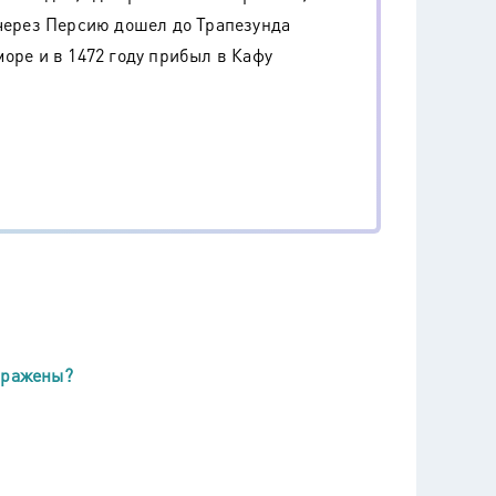
 через Персию дошел до Трапезунда
оре и в 1472 году прибыл в Кафу
ображены?