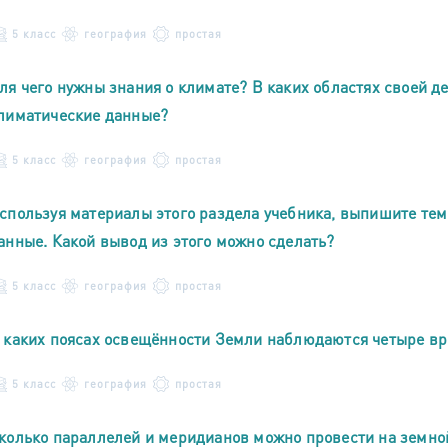
5 класс
география
простая
ля чего нужны знания о климате? В каких областях своей д
лиматические данные?
5 класс
география
простая
спользуя материалы этого раздела учебника, выпишите тем
анные. Какой вывод из этого можно сделать?
5 класс
география
простая
 каких поясах освещённости Земли наблюдаются четыре вр
5 класс
география
простая
колько параллелей и меридианов можно провести на земно