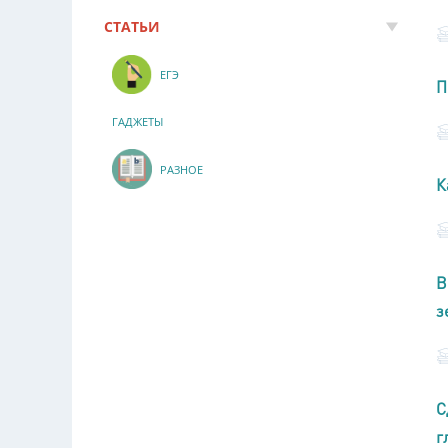
СТАТЬИ
ЕГЭ
П
ГАДЖЕТЫ
РАЗНОЕ
К
В
з
С
г