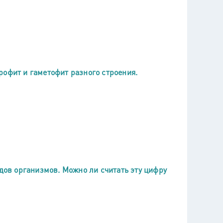
рофит и гаметофит разного строения.
идов организмов. Можно ли считать эту цифру