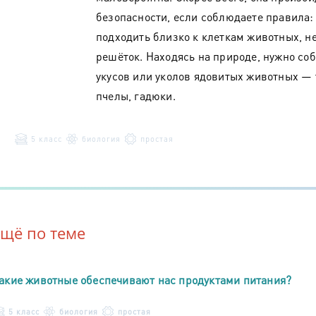
безопасности, если соблюдаете правила: 
подходить близко к клеткам животных, н
решёток. Находясь на природе, нужно со
укусов или уколов ядовитых животных — т
пчелы, гадюки.
5 класс
биология
простая
Ещё по теме
акие животные обеспечивают нас продуктами питания?
5 класс
биология
простая