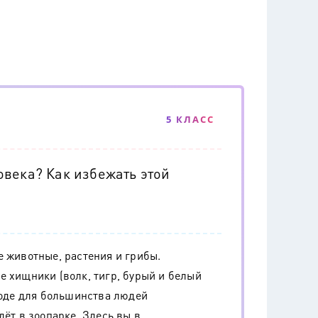
5 КЛАСС
овека? Как избежать этой
е животные, растения и грибы.
е хищники (волк, тигр, бурый и белый
ироде для большинства людей
дёт в зоопарке. Здесь вы в