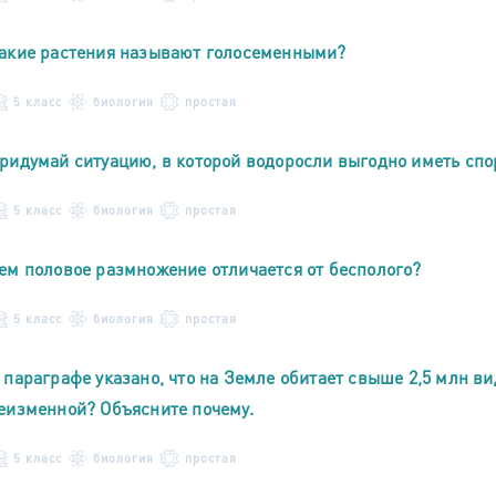
акие растения называют голосеменными?
5 класс
биология
простая
ридумай ситуацию, в которой водоросли выгодно иметь спо
5 класс
биология
простая
ем половое размножение отличается от бесполого?
5 класс
биология
простая
 параграфе указано, что на Земле обитает свыше 2,5 млн в
еизменной? Объясните почему.
5 класс
биология
простая