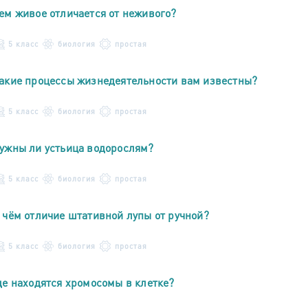
ем живое отличается от неживого?
5 класс
биология
простая
акие процессы жизнедеятельности вам известны?
5 класс
биология
простая
ужны ли устьица водорослям?
5 класс
биология
простая
 чём отличие штативной лупы от ручной?
5 класс
биология
простая
де находятся хромосомы в клетке?