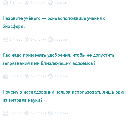
5 класс
биология
простая
Назовите учёного — основоположника учения о
биосфере.
5 класс
биология
простая
Как надо применять удобрения, чтобы не допустить
загрязнения ими близлежащих водоёмов?
5 класс
биология
простая
Почему в исследовании нельзя использовать лишь один
из методов науки?
5 класс
биология
простая