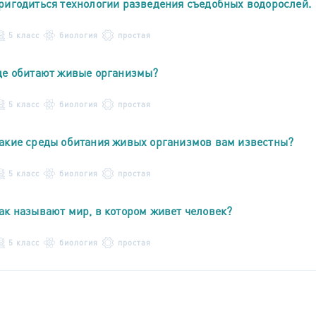
ригодиться технологии разведения съедобных водорослей.
5 класс
биология
простая
де обитают живые организмы?
5 класс
биология
простая
акие среды обитания живых организмов вам известны?
5 класс
биология
простая
ак называют мир, в котором живет человек?
5 класс
биология
простая