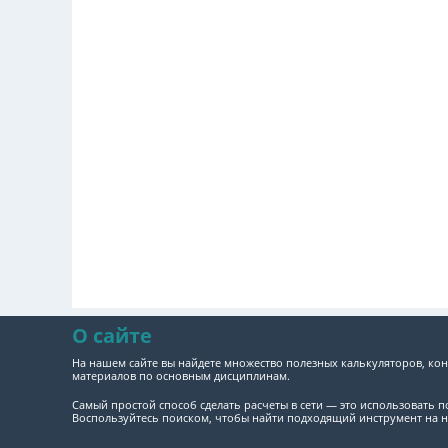
О сайте
На нашем сайте вы найдете множество полезных калькуляторов, кон
материалов по основным дисциплинам.
Самый простой способ сделать расчеты в сети — это использовать 
Воспользуйтесь поиском, чтобы найти подходящий инструмент на н