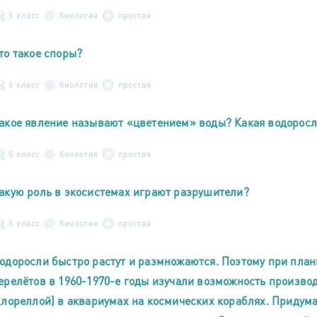
5 класс
биология
простая
то такое споры?
5 класс
биология
простая
акое явление называют «цветением» воды? Какая водоросл
5 класс
биология
простая
акую роль в экосистемах играют разрушители?
5 класс
биология
простая
одоросли быстро растут и размножаются. Поэтому при пла
ерелётов в 1960-1970-е годы изучали возможность произв
хлореллой) в аквариумах на космических кораблях. Придума