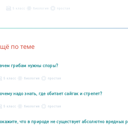
5 класс
биология
простая
Ещё по теме
ачем грибам нужны споры?
5 класс
биология
простая
очему надо знать, где обитает сайгак и стрепет?
5 класс
биология
простая
окажите, что в природе не существует абсолютно вредных р