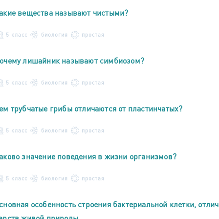
акие вещества называют чистыми?
5 класс
биология
простая
очему лишайник называют симбиозом?
5 класс
биология
простая
ем трубчатые грибы отличаются от пластинчатых?
5 класс
биология
простая
аково значение поведения в жизни организмов?
5 класс
биология
простая
сновная особенность строения бактериальной клетки, отли
арств живой природы.