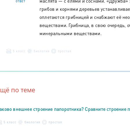
маслята — с елями и соснами. «Дружба» 
ОТВЕТ
грибов и корнями деревьев устанавливае
оплетаются грибницей и снабжают её н
веществами. Грибница, в свою очередь, 
минеральными веществами.
5 класс
биология
простая
Ещё по теме
аково внешнее строение папоротника? Сравните строение п
5 класс
биология
простая