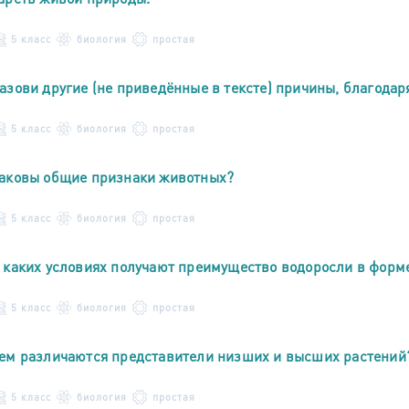
5 класс
биология
простая
азови другие (не приведённые в тексте) причины, благода
5 класс
биология
простая
аковы общие признаки животных?
5 класс
биология
простая
 каких условиях получают преимущество водоросли в форм
5 класс
биология
простая
ем различаются представители низших и высших растений
5 класс
биология
простая