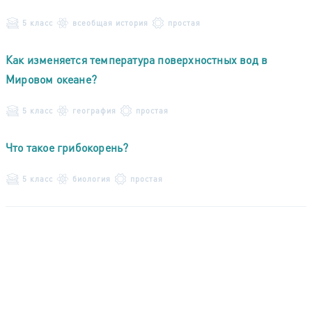
5 класс
всеобщая история
простая
Как изменяется температура поверхностных вод в
Мировом океане?
5 класс
география
простая
Что такое грибокорень?
5 класс
биология
простая