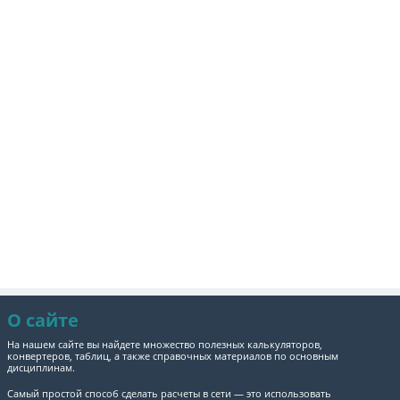
О сайте
На нашем сайте вы найдете множество полезных калькуляторов,
конвертеров, таблиц, а также справочных материалов по основным
дисциплинам.
Самый простой способ сделать расчеты в сети — это использовать