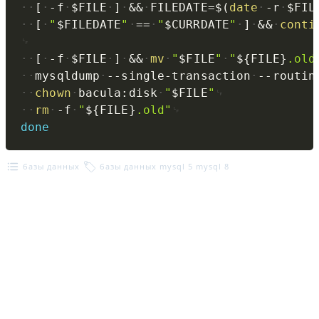
[
-f
$FILE
]
&&
FILEDATE
=
$(
date
-r
$FIL
[
"
$FILEDATE
"
==
"
$CURRDATE
"
]
&&
conti
[
-f
$FILE
]
&&
mv
"
$FILE
"
"
${FILE}
.old
mysqldump
--single-transaction
--routin
chown
bacula:disk
"
$FILE
"
rm
-f
"
${FILE}
.old"
done
базы данных
базы данных
mysql 5
mysql 8