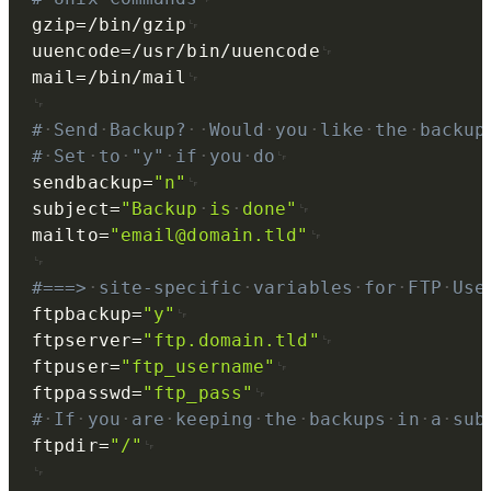
gzip
=
/bin/gzip
uuencode
=
/usr/bin/uuencode
mail
=
/bin/mail
#
Send
Backup?
Would
you
like
the
backup
#
Set
to
"y"
if
you
do
sendbackup
=
"n"
subject
=
"Backup
is
done"
mailto
=
"
email@domain.tld
"
#===>
site-specific
variables
for
FTP
Use
ftpbackup
=
"y"
ftpserver
=
"ftp.domain.tld"
ftpuser
=
"ftp_username"
ftppasswd
=
"ftp_pass"
#
If
you
are
keeping
the
backups
in
a
sub
ftpdir
=
"/"