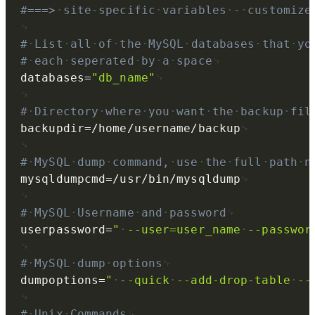
#===>
site-specific
variables
-
customize
#
List
all
of
the
MySQL
databases
that
yo
#
each
seperated
by
a
space
databases
=
"db_name"
#
Directory
where
you
want
the
backup
fil
backupdir
=
/home/username/backup
#
MySQL
dump
command,
use
the
full
path
n
mysqldumpcmd
=
/usr/bin/mysqldump
#
MySQL
Username
and
password
userpassword
=
"
--user=user_name
--passwor
#
MySQL
dump
options
dumpoptions
=
"
--quick
--add-drop-table
--
#
Unix
Commands