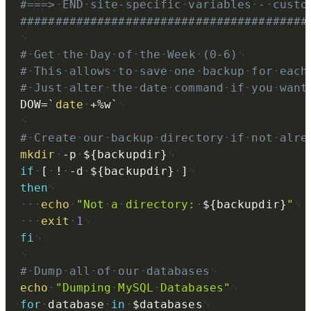
#===>
END
site-specific
variables
-
custo
#########################################
#
Get
the
Day
of
the
Week
(0-6)
#
This
allows
to
save
one
backup
for
each
#
Just
alter
the
date
command
if
you
want
DOW
=
`
date
+%w
`
#
Create
our
backup
directory
if
not
alre
mkdir
-p
${backupdir}
if
[
!
-d
${backupdir}
]
then
echo
"Not
a
directory:
${backupdir}
"
exit
1
fi
#
Dump
all
of
our
databases
echo
"Dumping
MySQL
Databases"
for
database
in
$databases