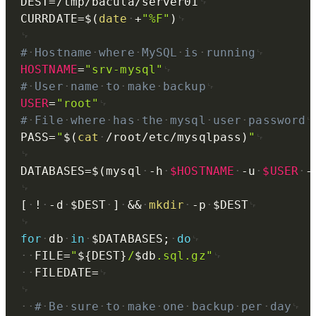
DEST
=
/tmp/bacula/server01
CURRDATE
=
$(
date
+
"%F"
)
#
Hostname
where
MySQL
is
running
HOSTNAME
=
"srv-mysql"
#
User
name
to
make
backup
USER
=
"root"
#
File
where
has
the
mysql
user
password
PASS
=
"
$(
cat
/root/etc/mysqlpass
)
"
DATABASES
=
$(
mysql
-h
$HOSTNAME
-u
$USER
-
[
!
-d
$DEST
]
&&
mkdir
-p
$DEST
for
db
in
$DATABASES
;
do
FILE
=
"
${DEST}
/
$db
.sql.gz"
FILEDATE
=
#
Be
sure
to
make
one
backup
per
day