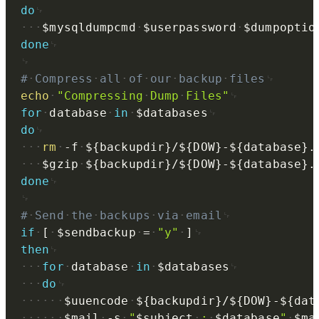
do
$mysqldumpcmd
$userpassword
$dumpoptio
done
#
Compress
all
of
our
backup
files
echo
"Compressing
Dump
Files"
for
database
in
$databases
do
rm
-f
${backupdir}
/
${DOW}
-
${database}
.
$gzip
${backupdir}
/
${DOW}
-
${database}
.
done
#
Send
the
backups
via
email
if
[
$sendbackup
=
"y"
]
then
for
database
in
$databases
do
$uuencode
${backupdir}
/
${DOW}
-
${dat
$mail
-s
"
$subject
:
$database
"
$ma