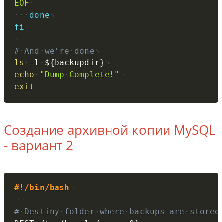
EOF
done
fi
#
And
we're
done
ls
-l
${backupdir}
echo
"Dump
Complete!"
exit
Создание архивной копии MySQL
- вариант 2
Copy
#!/bin/bash
#
Destiny
folder
where
backups
are
stored