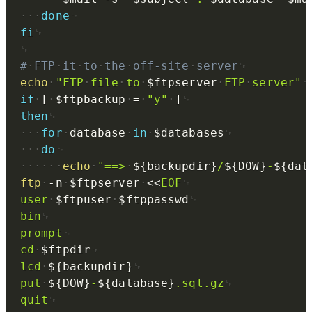
done
fi
#
FTP
it
to
the
off-site
server
echo
"FTP
file
to
$ftpserver
FTP
server"
if
[
$ftpbackup
=
"y"
]
then
for
database
in
$databases
do
echo
"==>
${backupdir}
/
${DOW}
-
${dat
ftp
-n
$ftpserver
<<
EOF
user
$ftpuser
$ftppasswd
bin
prompt
cd
$ftpdir
lcd
${backupdir}
put
${DOW}
-
${database}
.sql.gz
quit