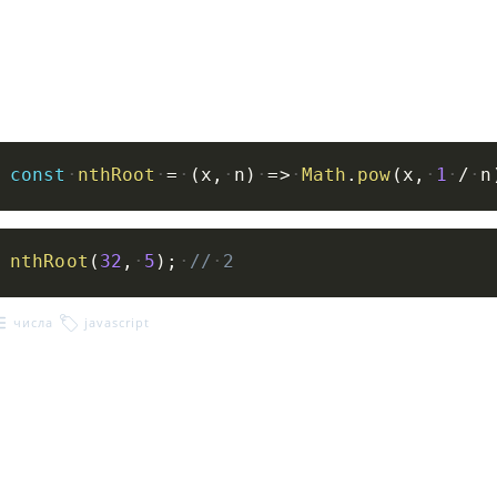
const
nthRoot
=
(
x
,
n
)
=>
Math
.
pow
(
x
,
1
/
n
nthRoot
(
32
,
5
)
;
//
2
числа
javascript