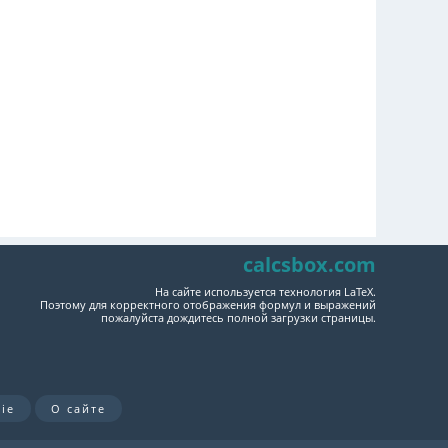
calcsbox.com
На сайте используется технология LaTeX.
Поэтому для корректного отображения формул и выражений
пожалуйста дождитесь полной загрузки страницы.
ie
О сайте