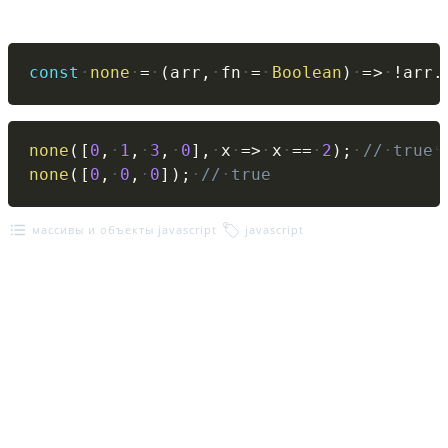
Copy
const
none
=
(
arr
,
fn
=
Boolean
)
=>
!
arr
.
Copy
none
(
[
0
,
1
,
3
,
0
]
,
x
=>
x
==
2
)
;
//
true
none
(
[
0
,
0
,
0
]
)
;
//
true
массивы и объекты javascript
javascript