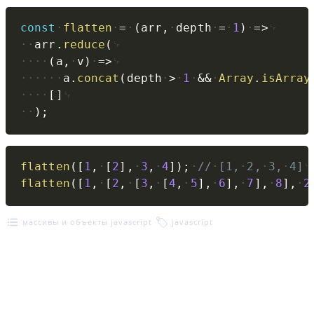
Copy
const
flatten
=
(
arr
,
depth
=
1
)
=>
arr
.
reduce
(
(
a
,
v
)
=>
a
.
concat
(
depth
>
1
&&
Array
.
isArray
[
]
)
;
Copy
flatten
(
[
1
,
[
2
]
,
3
,
4
]
)
;
//
[1,
2,
3,
4]
flatten
(
[
1
,
[
2
,
[
3
,
[
4
,
5
]
,
6
]
,
7
]
,
8
]
,
2
массивы и объекты javascript
javascript