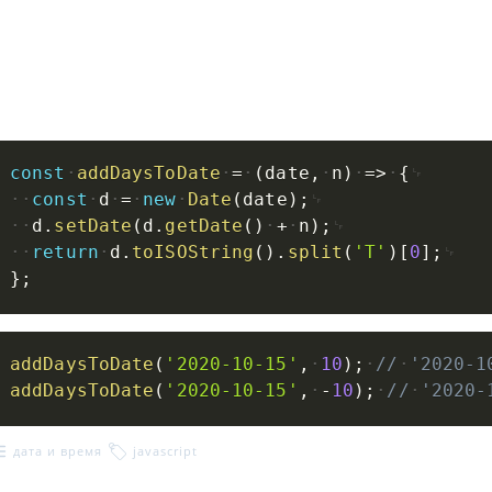
const
addDaysToDate
=
(
date
,
n
)
=>
{
const
d
=
new
Date
(
date
)
;
d
.
setDate
(
d
.
getDate
(
)
+
n
)
;
return
d
.
toISOString
(
)
.
split
(
'T'
)
[
0
]
;
}
;
addDaysToDate
(
'2020-10-15'
,
10
)
;
//
'2020-1
addDaysToDate
(
'2020-10-15'
,
-
10
)
;
//
'2020-
дата и время
javascript