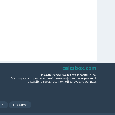
calcsbox.com
На сайте используется технология LaTeX.
Поэтому для корректного отображения формул и выражений
пожалуйста дождитесь полной загрузки страницы.
ie
О сайте