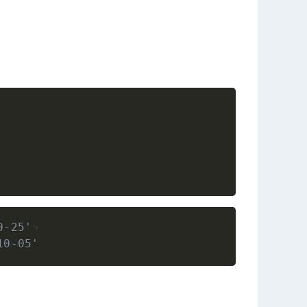
Copy
Copy
0-25'
10-05'