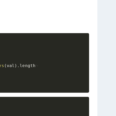
Copy
ys
(
val
)
.
length
Copy