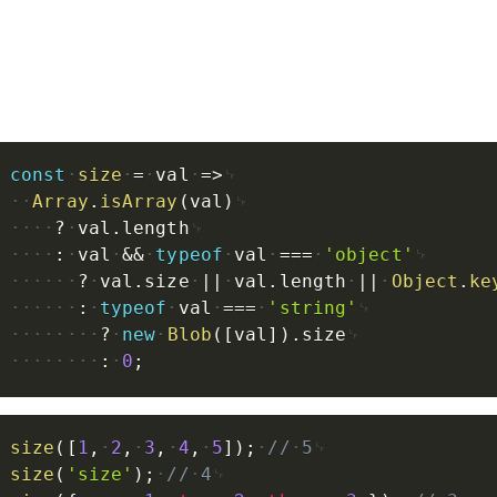
const
size
=
val
=>
Array
.
isArray
(
val
)
?
val
.
length
:
val
&&
typeof
val
===
'object'
?
val
.
size
||
val
.
length
||
Object
.
ke
:
typeof
val
===
'string'
?
new
Blob
(
[
val
]
)
.
size
:
0
;
size
(
[
1
,
2
,
3
,
4
,
5
]
)
;
//
5
size
(
'size'
)
;
//
4