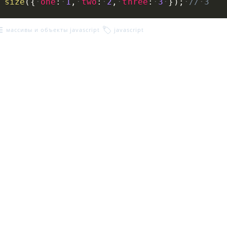
size
(
{
one
:
1
,
two
:
2
,
three
:
3
}
)
;
//
3
массивы и объекты javascript
javascript