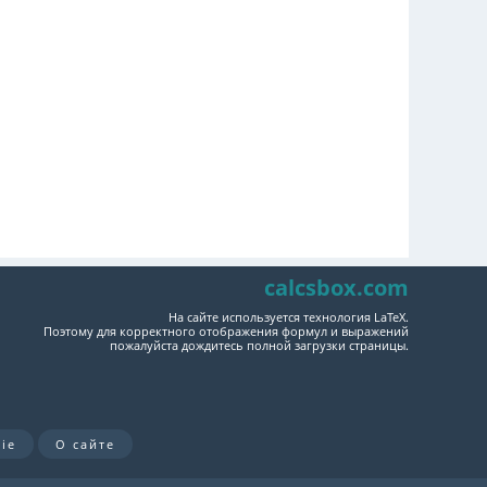
calcsbox.com
На сайте используется технология LaTeX.
Поэтому для корректного отображения формул и выражений
пожалуйста дождитесь полной загрузки страницы.
ie
О сайте