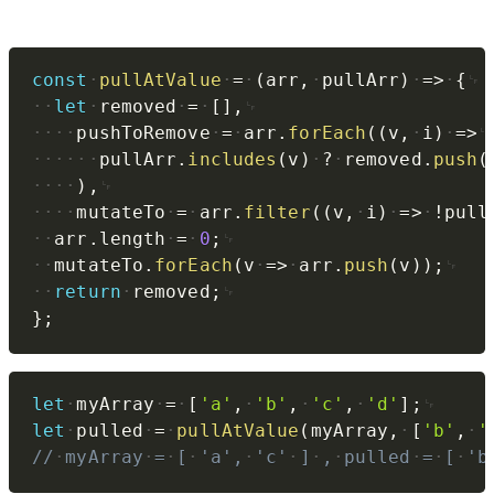
Copy
const
pullAtValue
=
(
arr
,
pullArr
)
=>
{
let
removed
=
[
]
,
pushToRemove
=
arr
.
forEach
(
(
v
,
i
)
=>
pullArr
.
includes
(
v
)
?
removed
.
push
(
)
,
mutateTo
=
arr
.
filter
(
(
v
,
i
)
=>
!
pull
arr
.
length
=
0
;
mutateTo
.
forEach
(
v
=>
arr
.
push
(
v
)
)
;
return
removed
;
}
;
Copy
let
myArray
=
[
'a'
,
'b'
,
'c'
,
'd'
]
;
let
pulled
=
pullAtValue
(
myArray
,
[
'b'
,
'
//
myArray
=
[
'a',
'c'
]
,
pulled
=
[
'b