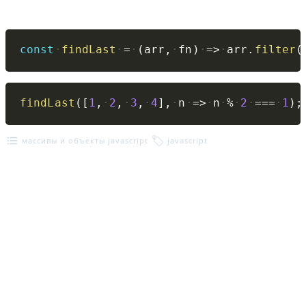
Copy
const
findLast
=
(
arr
,
fn
)
=>
arr
.
filter
(
Copy
findLast
(
[
1
,
2
,
3
,
4
]
,
n
=>
n
%
2
===
1
)
;
массивы и объекты javascript
javascript