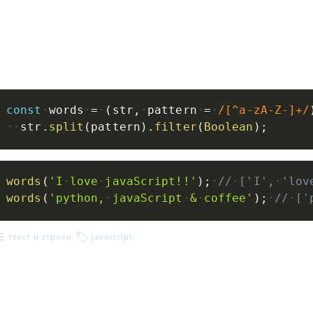
const
words
=
(
str
,
pattern
=
/
[^a-zA-Z-]+
/
str
.
split
(
pattern
)
.
filter
(
Boolean
)
;
words
(
'I
love
javaScript!!'
)
;
//
['I',
'lov
words
(
'python,
javaScript
&
coffee'
)
;
//
['
текст и строки
javascript