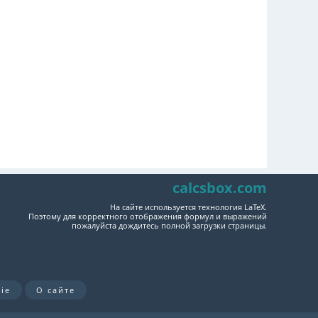
calcsbox.com
На сайте используется технология LaTeX.
Поэтому для корректного отображения формул и выражений
пожалуйста дождитесь полной загрузки страницы.
ie
О сайте