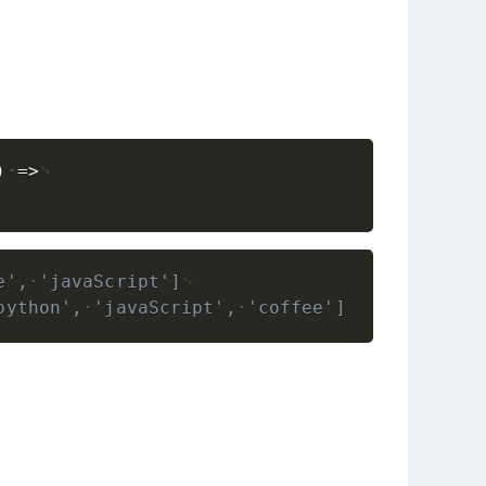
Copy
)
=>
Copy
e',
'javaScript']
python',
'javaScript',
'coffee']