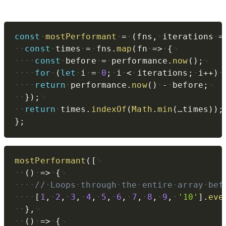
Copy
const
mostPerformant
=
(
fns
,
iterations
=
const
times
=
fns
.
map
(
fn
=>
{
const
before
=
performance
.
now
(
)
;
for
(
let
i
=
0
;
i
<
iterations
;
i
++
)
return
performance
.
now
(
)
-
before
;
}
)
;
return
times
.
indexOf
(
Math
.
min
(
…times
)
)
;
}
;
Copy
mostPerformant
(
[
(
)
=>
{
//
Loops
through
the
entire
array
bef
[
1
,
2
,
3
,
4
,
5
,
6
,
7
,
8
,
9
,
'10'
]
.
eve
}
,
(
)
=>
{