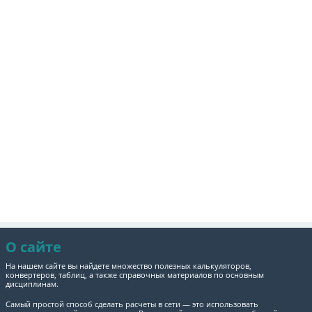
О сайте
На нашем сайте вы найдете множество полезных калькуляторов,
конвертеров, таблиц, а также справочных материалов по основным
дисциплинам.
Самый простой способ сделать расчеты в сети — это использовать