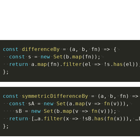
const
differenceBy
=
(
a
,
b
,
fn
)
=>
{
const
s
=
new
Set
(
b
.
map
(
fn
)
)
;
return
a
.
map
(
fn
)
.
filter
(
el
=>
!
s
.
has
(
el
)
)
}
;
const
symmetricDifferenceBy
=
(
a
,
b
,
fn
)
=>
const
sA
=
new
Set
(
a
.
map
(
v
=>
fn
(
v
)
)
)
,
sB
=
new
Set
(
b
.
map
(
v
=>
fn
(
v
)
)
)
;
return
[
…a
.
filter
(
x
=>
!
sB
.
has
(
fn
(
x
)
)
)
,
…
}
;