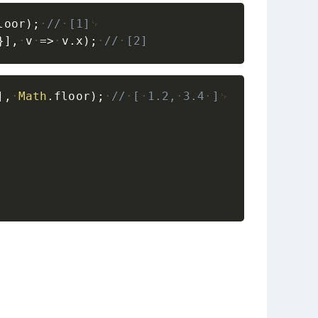
Copy
loor
)
;
//
[1]
}
]
,
v
=>
v
.
x
)
;
//
[2]
Copy
]
,
Math
.
floor
)
;
//
[
1.2,
3.4
]