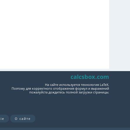
calcsbox.com
На сайте используется технология LaTeX.
Поэтому для корректного отображения формул и выражений
пожалуйста дождитесь полной загрузки страницы.
ie
О сайте