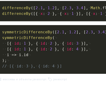
differenceBy
(
[
2.1
,
1.2
]
,
[
2.3
,
3.4
]
,
Math
.
f
differenceBy
(
[
{
x
:
2
}
,
{
x
:
1
}
]
,
[
{
x
:
1
symmetricDifferenceBy
(
[
2.1
,
1.2
]
,
[
2.3
,
3.4
symmetricDifferenceBy
(
[
{
id
:
1
}
,
{
id
:
2
}
,
{
id
:
3
}
]
,
[
{
id
:
1
}
,
{
id
:
2
}
,
{
id
:
4
}
]
,
i
=>
i
.
id
)
;
//
[{
id:
3
},
{
id:
4
}]
массивы и объекты javascript
javascript