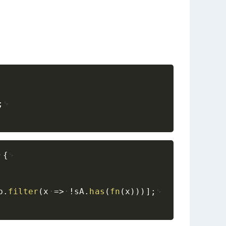
Copy
;
Copy
{
b
.
filter
(
x
=>
!
sA
.
has
(
fn
(
x
)
)
)
]
;