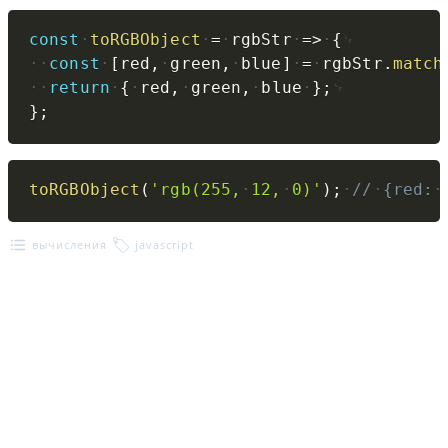
Copy
const
toRGBObject
=
rgbStr
=>
{
const
[
red
,
green
,
blue
]
=
rgbStr
.
match
return
{
red
,
green
,
blue
}
;
}
;
Copy
toRGBObject
(
'rgb(255,
12,
0)'
)
;
//
{red:
вычисления
javascript