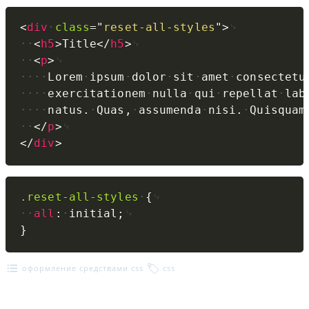
Copy
<
div
class
=
"
reset-all-styles
"
>
<
h5
>
Title
</
h5
>
<
p
>
Lorem
ipsum
dolor
sit
amet
consectetu
exercitationem
nulla
qui
repellat
lab
natus.
Quas,
assumenda
nisi.
Quisquam
</
p
>
</
div
>
Copy
.reset-all-styles
{
all
:
initial
;
}
оформление средствами css
css