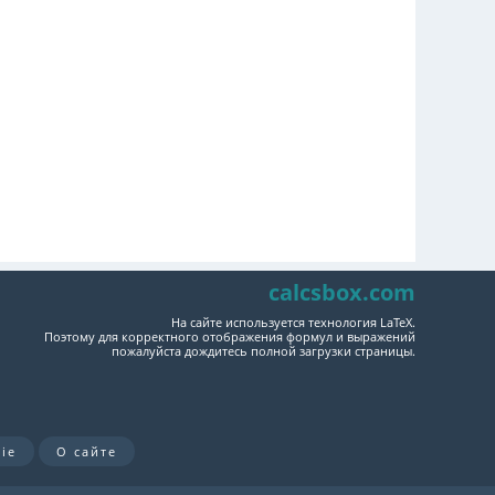
calcsbox.com
На сайте используется технология LaTeX.
Поэтому для корректного отображения формул и выражений
пожалуйста дождитесь полной загрузки страницы.
ie
О сайте