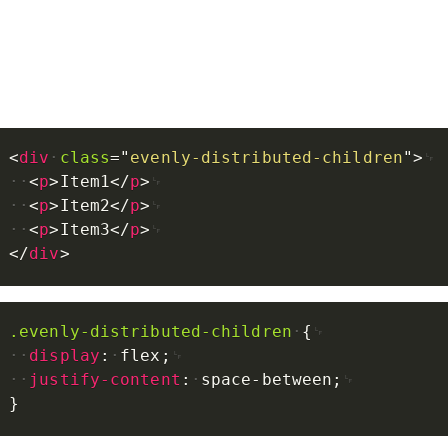
<
div
class
=
"
evenly-distributed-children
"
>
<
p
>
Item1
</
p
>
<
p
>
Item2
</
p
>
<
p
>
Item3
</
p
>
</
div
>
.evenly-distributed-children
{
display
:
flex
;
justify-content
:
space-between
;
}